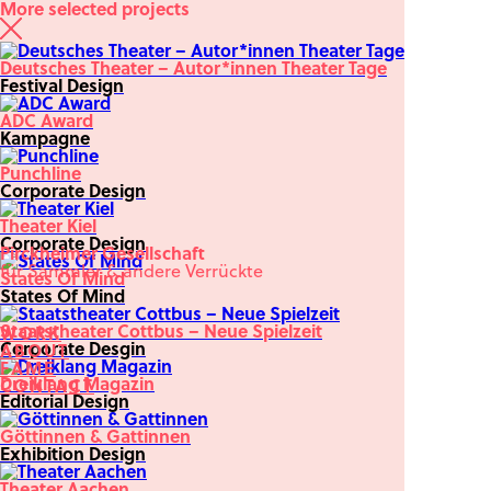
More selected projects
Deutsches Theater – Autor*innen Theater Tage
Festival Design
ADC Award
Kampagne
WORK
Punchline
Corporate Design
Theater Kiel
Corporate Design
Pirckheimer Gesellschaft
ABOUT
für Sammler & andere Verrückte
States Of Mind
States Of Mind
Staatstheater Cottbus – Neue Spielzeit
WORK
Corporate Desgin
ABOUT
FAME
FAME
Dreiklang Magazin
CONTACT
Editorial Design
Göttinnen & Gattinnen
CONTACT
Exhibition Design
Theater Aachen