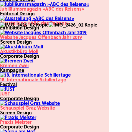
Jubiläumsmagazin »ABC des Reisens«
Editorial Design
Ausstellung »ABC des Reisens«
Exhibition Design
Website Jacques Offenbach Jahr 2019
Screen Design
Akustikbüro Moll
Corporate Design
Bremen Zwei
Kampagne
18. Internationale Schillertage
Festival
JUST
Corporate Design
Schauspiel Graz Website
Screen Design
Praxis Meister
Corporate Design