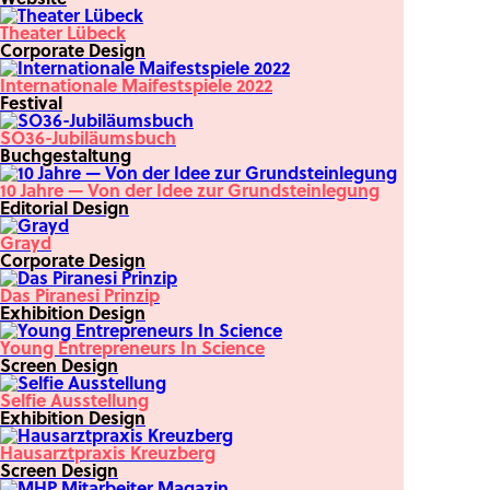
Theater Lübeck
Corporate Design
Internationale Maifestspiele 2022
Festival
SO36-Jubiläumsbuch
Buchgestaltung
10 Jahre — Von der Idee zur Grundsteinlegung
Editorial Design
Grayd
Corporate Design
Das Piranesi Prinzip
Exhibition Design
Young Entrepreneurs In Science
Screen Design
Selfie Ausstellung
Exhibition Design
Hausarztpraxis Kreuzberg
Screen Design