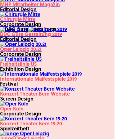
MHP Mitarbeiter Magazin
Editorial Design
Chirurgie Mitte
Corporate Design
DDC Gute Gestaltung 2019
Editorial Design
Oper Leipzig 20.21
Corporate Design
Freiheitslinie U5
Exhibition Design
Internationale Maifestspiele 2019
Festival
Konzert Theater Bern Website
Screen Design
Oper Köln
Corporate Design
Konzert Theater Bern 19.20
Spielzeitheft
Junge Oper Leipzig