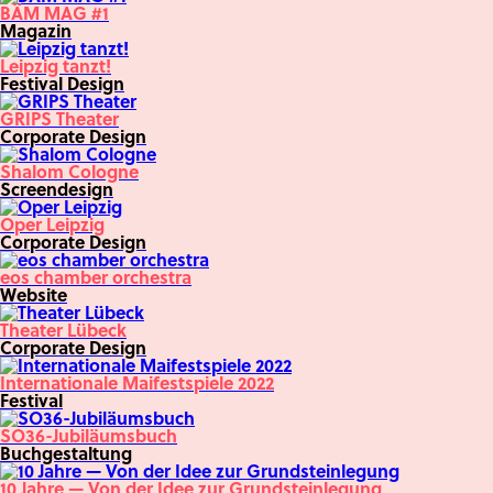
BÄM MAG #1
Magazin
Leipzig tanzt!
Festival Design
GRIPS Theater
Corporate Design
Shalom Cologne
Screendesign
Oper Leipzig
Corporate Design
eos chamber orchestra
Website
Theater Lübeck
Corporate Design
Internationale Maifestspiele 2022
Festival
SO36-Jubiläumsbuch
Buchgestaltung
10 Jahre — Von der Idee zur Grundsteinlegung