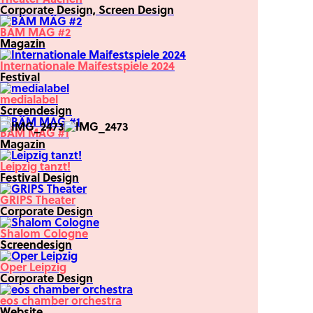
Corporate Design, Screen Design
BÄM MÄG #2
Magazin
Internationale Maifestspiele 2024
Festival
medialabel
Screendesign
BÄM MAG #1
Magazin
Leipzig tanzt!
Festival Design
GRIPS Theater
Corporate Design
Shalom Cologne
Screendesign
Oper Leipzig
Corporate Design
eos chamber orchestra
Website