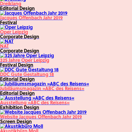
Dreiklang
Editorial Design
Jacques Offenbach Jahr 2019
Festival
Oper Leipzig
Corporate Design
NAT
Corporate Design
325 Jahre Oper Leipzig
Festival Design
DDC Gute Gestaltung 18
Editorial Design
Jubiläumsmagazin »ABC des Reisens«
Editorial Design
Ausstellung »ABC des Reisens«
Exhibition Design
Website Jacques Offenbach Jahr 2019
Screen Design
Akustikbüro Moll