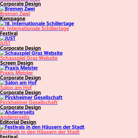
Corporate Design
Bremen Zwei
Kampagne
18. Internationale Schillertage
Festival
JUST
Corporate Design
Schauspiel Graz Website
Screen Design
Praxis Meister
Corporate Design
Salon am Hof
Corporate Design
Pirckheimer Gesellschaft
Corporate Design
Andererseits
Editorial Design
Festivals in den Häusern der Stadt
Festival