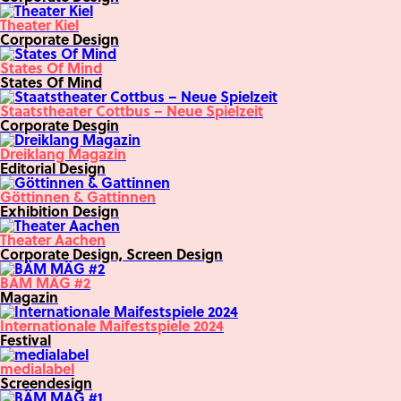
Theater Kiel
Corporate Design
States Of Mind
States Of Mind
Staatstheater Cottbus – Neue Spielzeit
Corporate Desgin
Dreiklang Magazin
Editorial Design
Göttinnen & Gattinnen
Exhibition Design
Theater Aachen
Corporate Design, Screen Design
BÄM MÄG #2
Magazin
Internationale Maifestspiele 2024
Festival
medialabel
Screendesign