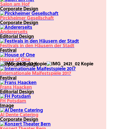
Salon am Hof
Corporate Design
Pirckheimer Gesellschaft
Corporate Design
Andererseits
Editorial Design
Festivals in den Häusern der Stadt
Festival
House of One
Corporate Design
Internationale Maifestspiele 2017
Festival
Frans Haacken
Editorial Design
FH Potsdam
Image
Al Dente Catering
Corporate Design
Konzert Theater Bern