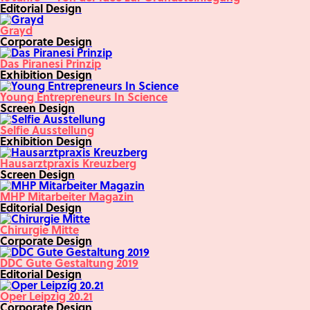
Editorial Design
Grayd
Corporate Design
Das Piranesi Prinzip
Exhibition Design
Young Entrepreneurs In Science
Screen Design
Selfie Ausstellung
Exhibition Design
Hausarztpraxis Kreuzberg
Screen Design
MHP Mitarbeiter Magazin
Editorial Design
Chirurgie Mitte
Corporate Design
DDC Gute Gestaltung 2019
Editorial Design
Oper Leipzig 20.21
Corporate Design