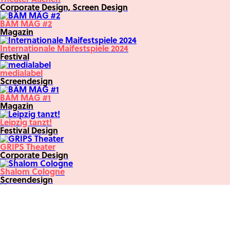
Corporate Design, Screen Design
BÄM MÄG #2
Magazin
Internationale Maifestspiele 2024
Festival
medialabel
Screendesign
BÄM MAG #1
Magazin
Leipzig tanzt!
Festival Design
GRIPS Theater
Corporate Design
Shalom Cologne
Screendesign
Oper Leipzig
Corporate Design
eos chamber orchestra
Website