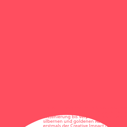
Der wichtigste deutsche Kreativwettbe
die kreativsten Arbeiten im deutschspr
Inszenierung bis Verpackung, von Werb
silbernen und goldenen ADC Nägeln sow
erstmals der Creative Impact Nagel verli