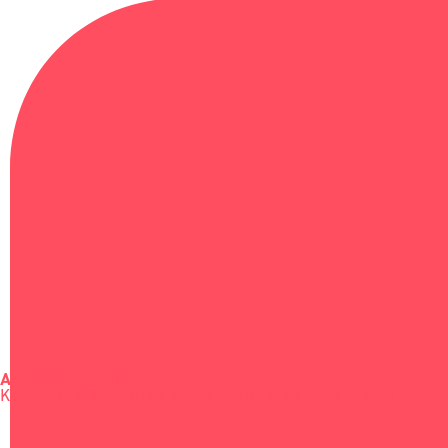
Corporate Design
KunstSalon Köln
Corporate Design
Lange Nacht der Museen
Festival
WORK
ABOUT
Art Directors Club
Kampagne/Keyvisuals für den ADC-Wettbewerb 2026
FAME