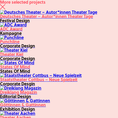
More selected projects
Deutsches Theater – Autor*innen Theater Tage
Festival Design
ADC Award
Kampagne
Punchline
Corporate Design
Theater Kiel
Corporate Design
States Of Mind
States Of Mind
Staatstheater Cottbus – Neue Spielzeit
Corporate Desgin
Dreiklang Magazin
Editorial Design
Göttinnen & Gattinnen
Exhibition Design
Theater Aachen