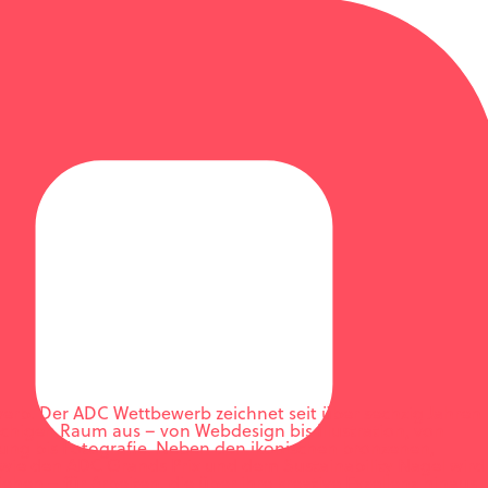
werb.
Der ADC Wettbewerb zeichnet seit über sechzig Jahren
achigen Raum aus – von Webdesign bis Illustration, von
ung bis Fotografie.
Neben den ikonischen bronzenen,
ie den ADC Grands Prix und dem Sustainability Nagel wird
ehen – für Arbeiten, die über ihre kreative Exzellenz hinaus