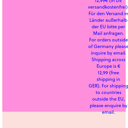
12,99€ (in DE
versandkostenfrei)
Für den Versand i
Länder außerhalb
der EU bitte per
Mail anfragen.
For orders outside
of Germany pleas
inquire by email.
Shipping across
Europe is €
12,99 (free
shipping in
GER). For shippin
to countries
outside the EU,
please enquire by
email.