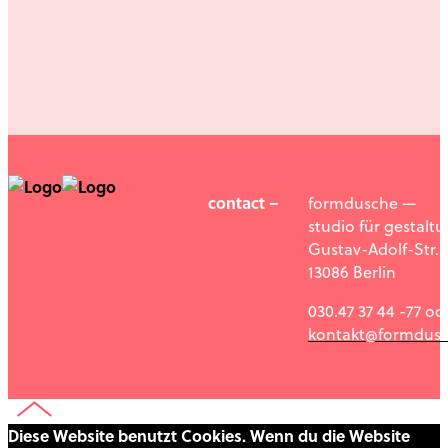
contact –
formdusche —
studio für gestalt
Gustav-Adolf-Str. 1
13086 Berlin
030.47 37 44 -77 od
kontakt@formdusc
Diese Website benutzt Cookies. Wenn du die Website