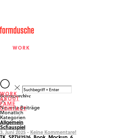
WORK
ABOUT
WORK
Beitragsarchive
ABOUT
FAME
FAME
Neueste Beiträge
CONTACT
Monatlich
Kategorien
Allgemein
CONTACT
Schauspiel
3. Juni 2025
-
Keine Kommentare!
TK_SPZH2526_Book_Mockup_6