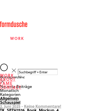
WORK
ABOUT
WORK
Beitragsarchive
ABOUT
FAME
FAME
Neueste Beiträge
CONTACT
Monatlich
Kategorien
Allgemein
CONTACT
Schauspiel
2. Juni 2025
-
Keine Kommentare!
TK_SPZH2526_Book_Mockup_4