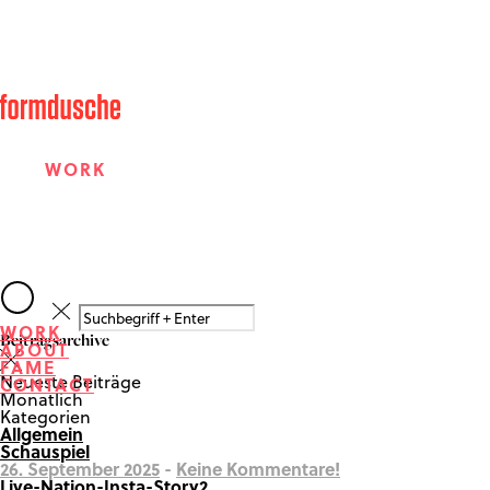
WORK
ABOUT
WORK
Beitragsarchive
ABOUT
FAME
FAME
Neueste Beiträge
CONTACT
Monatlich
Kategorien
Allgemein
CONTACT
Schauspiel
26. September 2025
-
Keine Kommentare!
Live-Nation-Insta-Story2