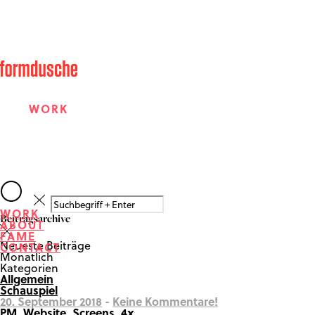
WORK
ABOUT
WORK
Beitragsarchive
ABOUT
FAME
FAME
Neueste Beiträge
CONTACT
Monatlich
Kategorien
Allgemein
CONTACT
Schauspiel
20. September 2018
-
Keine Kommentare!
PM_Website_Screens_4x