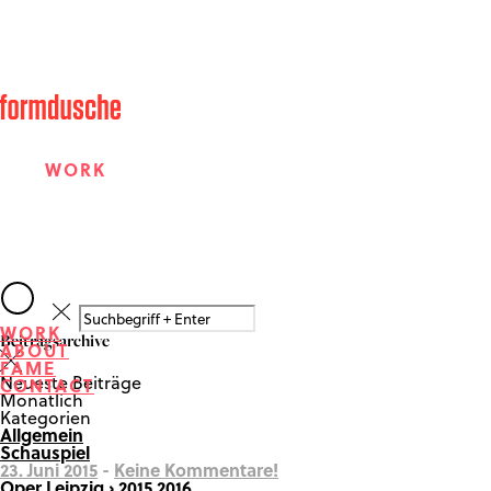
WORK
ABOUT
WORK
Beitragsarchive
ABOUT
FAME
FAME
Neueste Beiträge
CONTACT
Monatlich
Kategorien
Allgemein
CONTACT
Schauspiel
23. Juni 2015
-
Keine Kommentare!
Oper Leipzig › 2015.2016