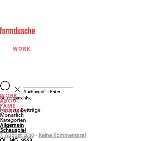
WORK
ABOUT
WORK
Beitragsarchive
ABOUT
FAME
FAME
Neueste Beiträge
CONTACT
Monatlich
Kategorien
Allgemein
CONTACT
Schauspiel
7. August 2020
-
Keine Kommentare!
OL_MG_9568