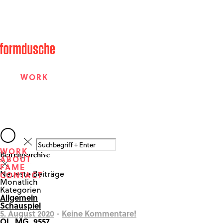
WORK
ABOUT
WORK
Beitragsarchive
ABOUT
FAME
FAME
Neueste Beiträge
CONTACT
Monatlich
Kategorien
Allgemein
CONTACT
Schauspiel
5. August 2020
-
Keine Kommentare!
OL_MG_9557