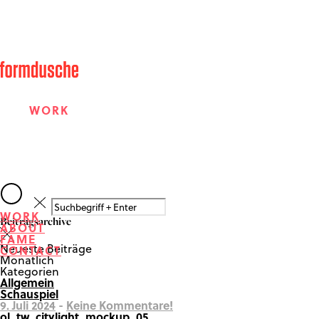
WORK
ABOUT
WORK
Beitragsarchive
ABOUT
FAME
FAME
Neueste Beiträge
CONTACT
Monatlich
Kategorien
Allgemein
CONTACT
Schauspiel
9. Juli 2024
-
Keine Kommentare!
ol_tw_citylight_mockup_05