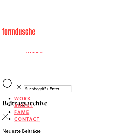
WORK
ABOUT
WORK
Beitragsarchive
FAME
ABOUT
FAME
CONTACT
CONTACT
Neueste Beiträge