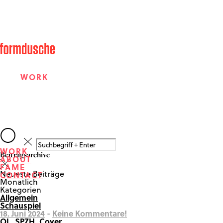
WORK
ABOUT
WORK
Beitragsarchive
ABOUT
FAME
FAME
Neueste Beiträge
CONTACT
Monatlich
Kategorien
Allgemein
CONTACT
Schauspiel
18. Juni 2024
-
Keine Kommentare!
OL_SPZH_Cover