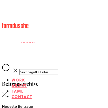
WORK
ABOUT
WORK
Beitragsarchive
FAME
ABOUT
FAME
CONTACT
CONTACT
Neueste Beiträge