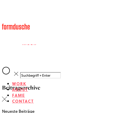
WORK
ABOUT
WORK
Beitragsarchive
FAME
ABOUT
FAME
CONTACT
CONTACT
Neueste Beiträge