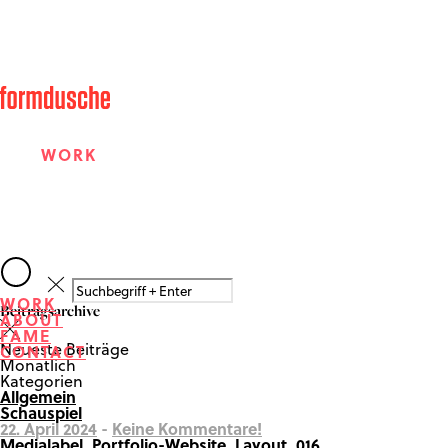
WORK
ABOUT
WORK
Beitragsarchive
ABOUT
FAME
FAME
Neueste Beiträge
CONTACT
Monatlich
Kategorien
Allgemein
CONTACT
Schauspiel
22. April 2024
-
Keine Kommentare!
Medialabel_Portfolio-Website_Layout_016