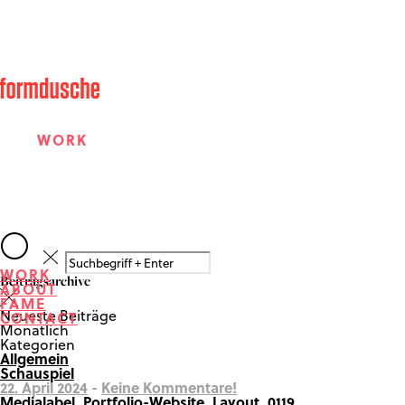
WORK
ABOUT
WORK
Beitragsarchive
ABOUT
FAME
FAME
Neueste Beiträge
CONTACT
Monatlich
Kategorien
Allgemein
CONTACT
Schauspiel
22. April 2024
-
Keine Kommentare!
Medialabel_Portfolio-Website_Layout_0119