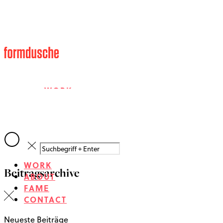
WORK
ABOUT
WORK
Beitragsarchive
FAME
ABOUT
FAME
CONTACT
CONTACT
Neueste Beiträge