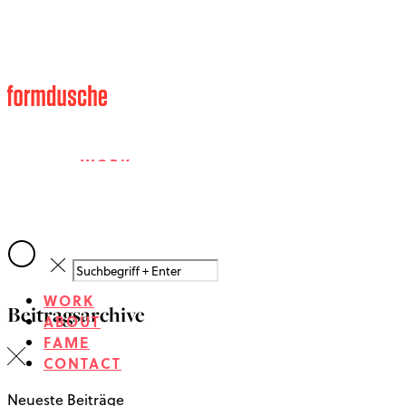
WORK
ABOUT
WORK
Beitragsarchive
FAME
ABOUT
FAME
CONTACT
CONTACT
Neueste Beiträge