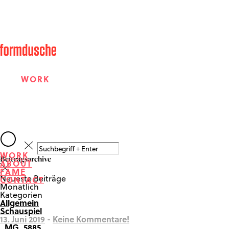
WORK
ABOUT
WORK
Beitragsarchive
ABOUT
FAME
FAME
Neueste Beiträge
CONTACT
Monatlich
Kategorien
Allgemein
CONTACT
Schauspiel
13. Juni 2019
-
Keine Kommentare!
_MG_5885