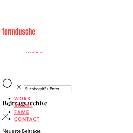
WORK
ABOUT
WORK
Beitragsarchive
FAME
ABOUT
FAME
CONTACT
CONTACT
Neueste Beiträge