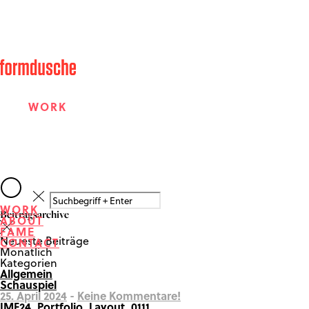
WORK
ABOUT
WORK
Beitragsarchive
ABOUT
FAME
FAME
Neueste Beiträge
CONTACT
Monatlich
Kategorien
Allgemein
CONTACT
Schauspiel
25. April 2024
-
Keine Kommentare!
IMF24_Portfolio_Layout_0111