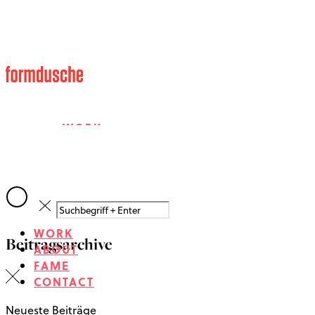
WORK
ABOUT
WORK
Beitragsarchive
FAME
ABOUT
FAME
CONTACT
CONTACT
Neueste Beiträge