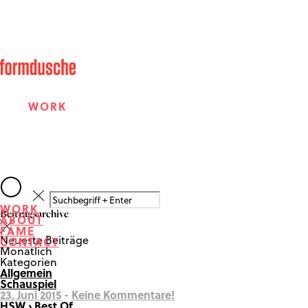
WORK
ABOUT
WORK
Beitragsarchive
ABOUT
FAME
FAME
Neueste Beiträge
CONTACT
Monatlich
Kategorien
Allgemein
CONTACT
Schauspiel
23. Juni 2015
-
Keine Kommentare!
HSW › Best Of