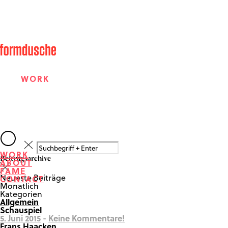
WORK
ABOUT
WORK
Beitragsarchive
ABOUT
FAME
FAME
Neueste Beiträge
CONTACT
Monatlich
Kategorien
Allgemein
CONTACT
Schauspiel
5. Juni 2015
-
Keine Kommentare!
Frans Haacken