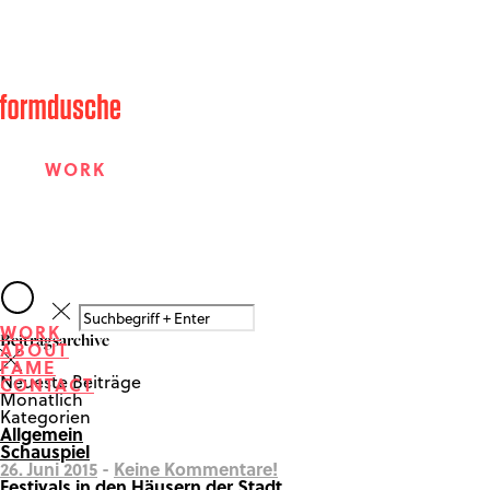
WORK
ABOUT
WORK
Beitragsarchive
ABOUT
FAME
FAME
Neueste Beiträge
CONTACT
Monatlich
Kategorien
Allgemein
CONTACT
Schauspiel
26. Juni 2015
-
Keine Kommentare!
Festivals in den Häusern der Stadt