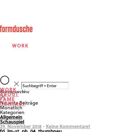
WORK
ABOUT
WORK
Beitragsarchive
ABOUT
FAME
FAME
Neueste Beiträge
CONTACT
Monatlich
Kategorien
Allgemein
CONTACT
Schauspiel
29. November 2018
-
Keine Kommentare!
fd_lm-st_ph_04_thumbneu