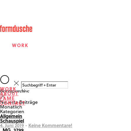
WORK
ABOUT
WORK
Beitragsarchive
ABOUT
FAME
FAME
Neueste Beiträge
CONTACT
Monatlich
Kategorien
Allgemein
CONTACT
Schauspiel
4. Juni 2019
-
Keine Kommentare!
_MG_3799