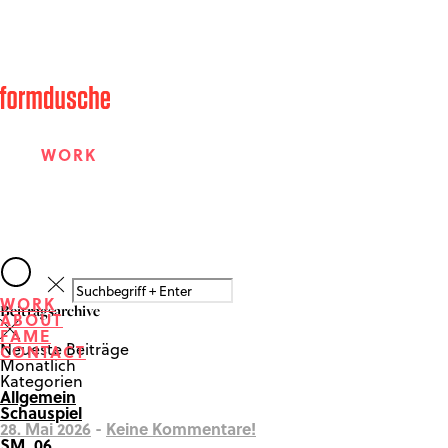
WORK
ABOUT
WORK
Beitragsarchive
ABOUT
FAME
FAME
Neueste Beiträge
CONTACT
Monatlich
Kategorien
Allgemein
CONTACT
Schauspiel
28. Mai 2026
-
Keine Kommentare!
SM_06