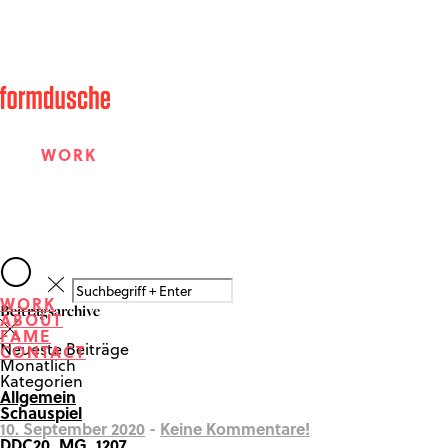
WORK
ABOUT
WORK
Beitragsarchive
ABOUT
FAME
FAME
Neueste Beiträge
CONTACT
Monatlich
Kategorien
Allgemein
CONTACT
Schauspiel
10. September 2020
-
Keine Kommentare!
DDC20_MG_1207