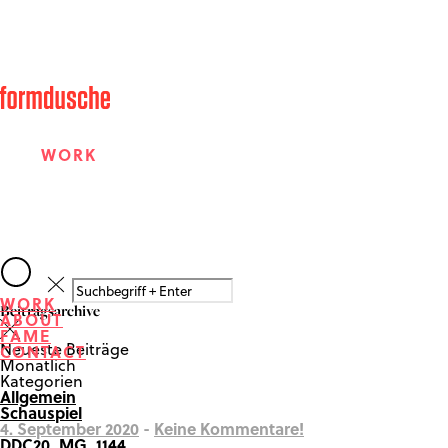
WORK
ABOUT
WORK
Beitragsarchive
ABOUT
FAME
FAME
Neueste Beiträge
CONTACT
Monatlich
Kategorien
Allgemein
CONTACT
Schauspiel
4. September 2020
-
Keine Kommentare!
DDC20_MG_1144