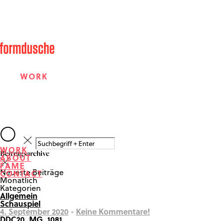
WORK
ABOUT
WORK
Beitragsarchive
ABOUT
FAME
FAME
Neueste Beiträge
CONTACT
Monatlich
Kategorien
Allgemein
CONTACT
Schauspiel
4. September 2020
-
Keine Kommentare!
DDC20_MG_1081