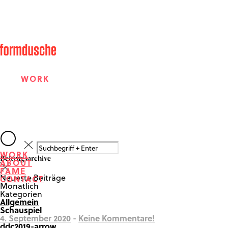
WORK
ABOUT
WORK
Beitragsarchive
ABOUT
FAME
FAME
Neueste Beiträge
CONTACT
Monatlich
Kategorien
Allgemein
CONTACT
Schauspiel
4. September 2020
-
Keine Kommentare!
ddc2019-arrow