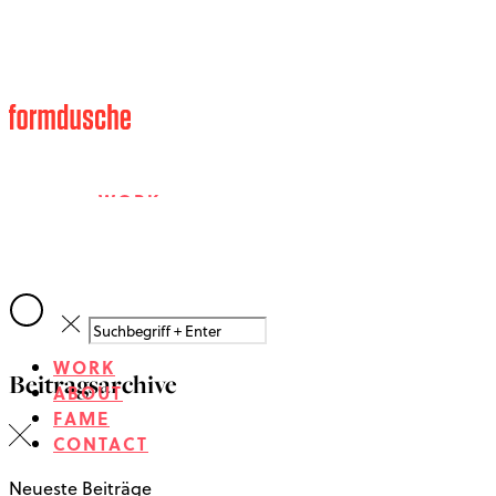
WORK
ABOUT
WORK
Beitragsarchive
FAME
ABOUT
FAME
CONTACT
CONTACT
Neueste Beiträge