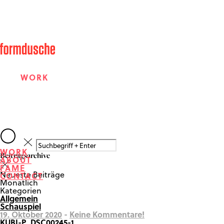
WORK
ABOUT
WORK
Beitragsarchive
ABOUT
FAME
FAME
Neueste Beiträge
CONTACT
Monatlich
Kategorien
Allgemein
CONTACT
Schauspiel
19. Oktober 2020
-
Keine Kommentare!
KUBI-P_DSC00245-1