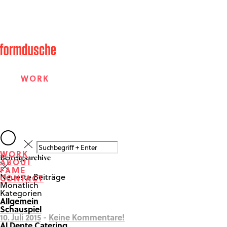
WORK
ABOUT
WORK
Beitragsarchive
ABOUT
FAME
FAME
Neueste Beiträge
CONTACT
Monatlich
Kategorien
Allgemein
CONTACT
Schauspiel
10. Juli 2015
-
Keine Kommentare!
Al Dente Catering