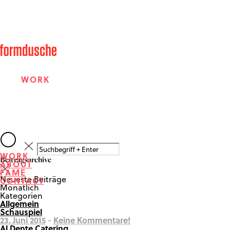
WORK
ABOUT
WORK
Beitragsarchive
ABOUT
FAME
FAME
Neueste Beiträge
CONTACT
Monatlich
Kategorien
Allgemein
CONTACT
Schauspiel
23. Juni 2015
-
Keine Kommentare!
Al Dente Catering