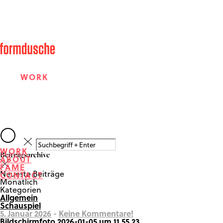
WORK
ABOUT
WORK
Beitragsarchive
ABOUT
FAME
FAME
Neueste Beiträge
CONTACT
Monatlich
Kategorien
Allgemein
CONTACT
Schauspiel
5. Januar 2026
-
Keine Kommentare!
Bildschirmfoto 2026-01-05 um 11.55.23