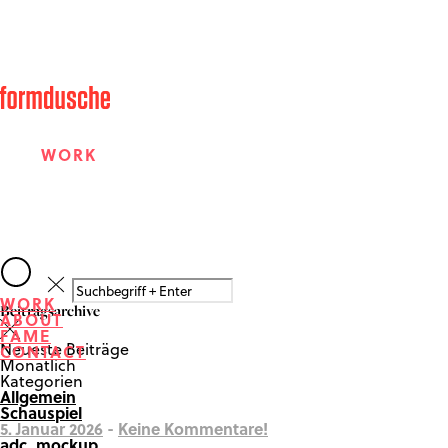
WORK
ABOUT
WORK
Beitragsarchive
ABOUT
FAME
FAME
Neueste Beiträge
CONTACT
Monatlich
Kategorien
Allgemein
CONTACT
Schauspiel
5. Januar 2026
-
Keine Kommentare!
adc_mockup