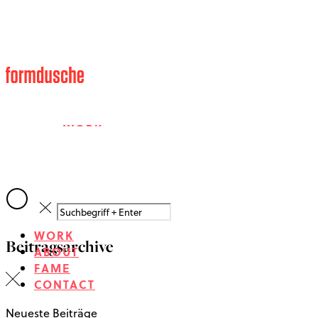
WORK
ABOUT
WORK
Beitragsarchive
FAME
ABOUT
FAME
CONTACT
CONTACT
Neueste Beiträge