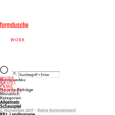
WORK
ABOUT
WORK
Beitragsarchive
ABOUT
FAME
FAME
Neueste Beiträge
CONTACT
Monatlich
Kategorien
Allgemein
CONTACT
Schauspiel
2. November 2017
-
Keine Kommentare!
RB2_Landingpage