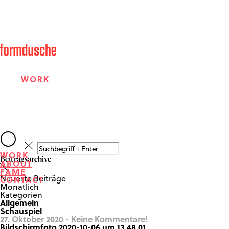
WORK
ABOUT
WORK
Beitragsarchive
ABOUT
FAME
FAME
Neueste Beiträge
CONTACT
Monatlich
Kategorien
Allgemein
CONTACT
Schauspiel
27. Oktober 2020
-
Keine Kommentare!
Bildschirmfoto 2020-10-06 um 13.48.01