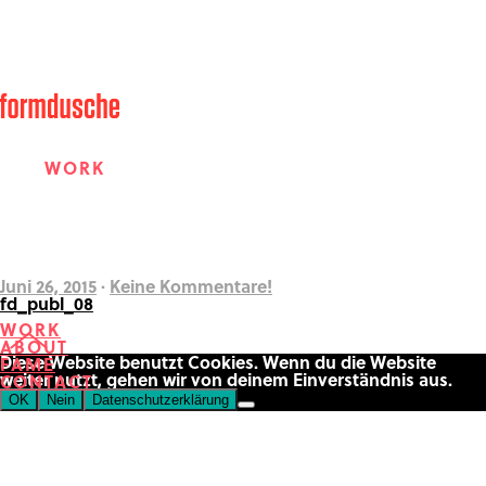
WORK
ABOUT
Juni 26, 2015
·
Keine Kommentare!
fd_publ_08
WORK
ABOUT
FAME
Diese Website benutzt Cookies. Wenn du die Website
FAME
weiter nutzt, gehen wir von deinem Einverständnis aus.
CONTACT
OK
Nein
Datenschutzerklärung
CONTACT