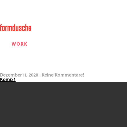
WORK
ABOUT
Dezember 11, 2020
·
Keine Kommentare!
Komp 1
WORK
ABOUT
FAME
FAME
CONTACT
CONTACT