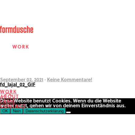
WORK
ABOUT
September 02, 2021
·
Keine Kommentare!
fd_lajal_02_GIF
WORK
ABOUT
FAME
Diese Website benutzt Cookies. Wenn du die Website
FAME
weiter nutzt, gehen wir von deinem Einverständnis aus.
CONTACT
OK
Nein
Datenschutzerklärung
CONTACT