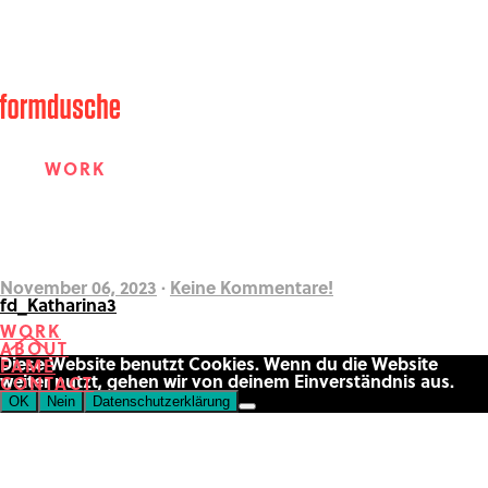
WORK
ABOUT
November 06, 2023
·
Keine Kommentare!
fd_Katharina3
WORK
ABOUT
FAME
Diese Website benutzt Cookies. Wenn du die Website
FAME
weiter nutzt, gehen wir von deinem Einverständnis aus.
CONTACT
OK
Nein
Datenschutzerklärung
CONTACT