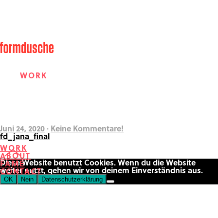
WORK
ABOUT
Juni 24, 2020
·
Keine Kommentare!
fd_jana_final
WORK
ABOUT
FAME
Diese Website benutzt Cookies. Wenn du die Website
FAME
weiter nutzt, gehen wir von deinem Einverständnis aus.
CONTACT
OK
Nein
Datenschutzerklärung
CONTACT