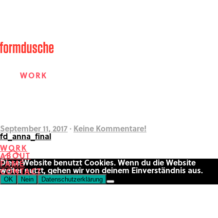
WORK
ABOUT
September 11, 2017
·
Keine Kommentare!
fd_anna_final
WORK
ABOUT
FAME
Diese Website benutzt Cookies. Wenn du die Website
FAME
weiter nutzt, gehen wir von deinem Einverständnis aus.
CONTACT
OK
Nein
Datenschutzerklärung
CONTACT