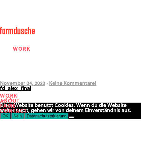
WORK
ABOUT
November 04, 2020
·
Keine Kommentare!
fd_alex_final
WORK
ABOUT
FAME
Diese Website benutzt Cookies. Wenn du die Website
FAME
weiter nutzt, gehen wir von deinem Einverständnis aus.
CONTACT
OK
Nein
Datenschutzerklärung
CONTACT