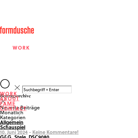
WORK
ABOUT
WORK
Beitragsarchive
ABOUT
FAME
FAME
Neueste Beiträge
CONTACT
Monatlich
Kategorien
Allgemein
CONTACT
Schauspiel
10. Juni 2024
-
Keine Kommentare!
G&G_Stele_DSC9080